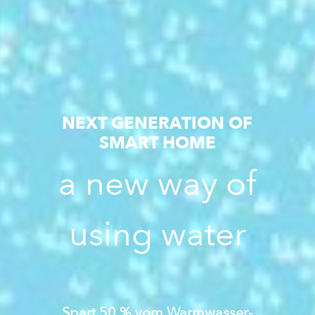
NEXT GENERATION OF
SMART HOME
a new way of
using water
Spart 50 % vom Warmwasser-